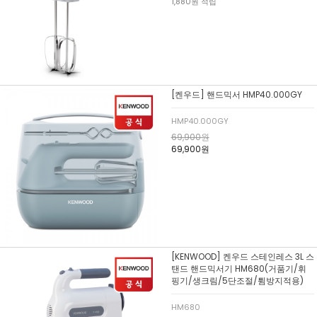
1,880원 적립
[켄우드] 핸드믹서 HMP40.000GY
HMP40.000GY
69,900원
69,900원
[KENWOOD] 켄우드 스테인레스 3L 스
탠드 핸드믹서기 HM680(거품기/휘
핑기/생크림/5단조절/튐방지적용)
HM680