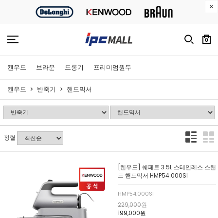
0
켄우드
브라운
드롱기
프리미엄원두
켄우드
반죽기
핸드믹서
정렬
[켄우드] 쉐페트 3.5L 스테인레스 스탠
드 핸드믹서 HMP54.000SI
HMP54.000SI
229,000원
199,000원