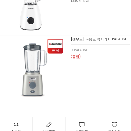
1,610원 적립
[켄우드] 다용도 믹서기 BLP41.A0SI
BLP41.A0SI
(품절)