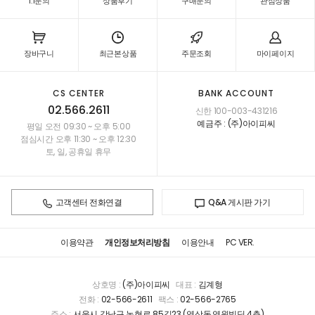
1:1문의
상품후기
구매문의
관심상품
장바구니
최근본상품
주문조회
마이페이지
CS CENTER
BANK ACCOUNT
02.566.2611
신한 100-003-431216
예금주 : (주)아이피씨
평일 오전 09:30 ~ 오후 5:00
점심시간 오후 11:30 ~ 오후 12:30
토, 일, 공휴일 휴무
고객센터 전화연결
Q&A 게시판 가기
이용약관
개인정보처리방침
이용안내
PC VER.
상호명 :
(주)아이피씨
대표 :
김계형
전화 :
02-566-2611
팩스 :
02-566-2765
주소 :
서울시 강남구 논현로 85길23 (역삼동,영원빌딩 4층)