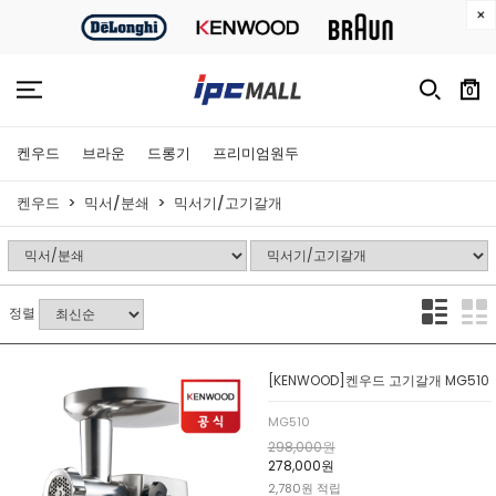
0
켄우드
브라운
드롱기
프리미엄원두
켄우드
믹서/분쇄
믹서기/고기갈개
정렬
[KENWOOD]켄우드 고기갈개 MG510
MG510
298,000원
278,000원
2,780원 적립