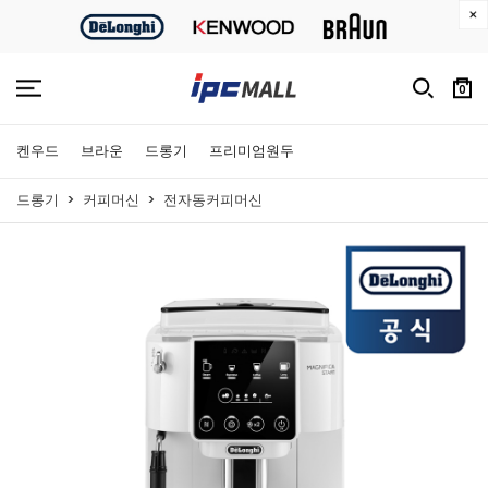
0
켄우드
브라운
드롱기
프리미엄원두
드롱기
커피머신
전자동커피머신