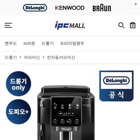
0
켄우드
브라운
드롱기
프리미엄원두
드롱기
커피머신
전자동커피머신