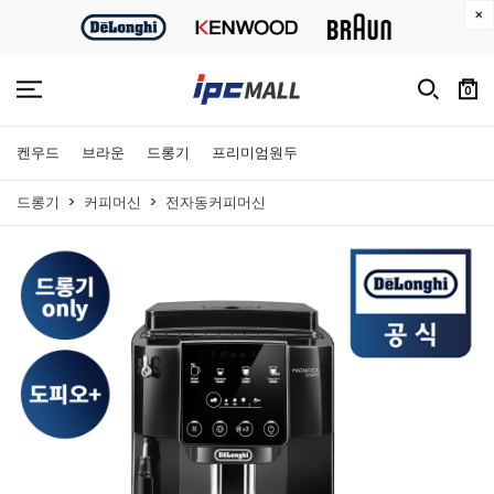
0
켄우드
브라운
드롱기
프리미엄원두
드롱기
커피머신
전자동커피머신