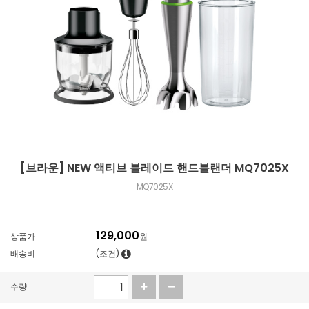
[브라운] NEW 액티브 블레이드 핸드블랜더 MQ7025X
MQ7025X
129,000
상품가
원
배송비
(조건)
수량