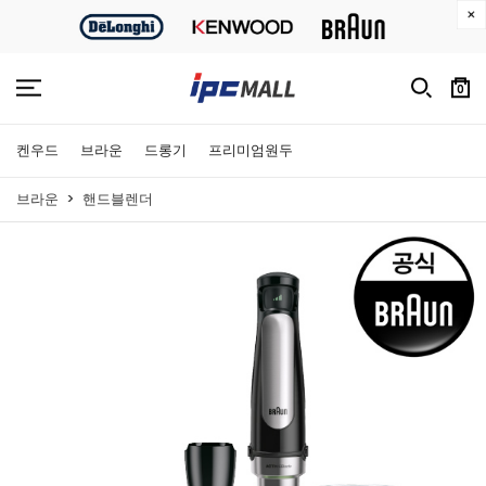
0
켄우드
브라운
드롱기
프리미엄원두
브라운
핸드블렌더