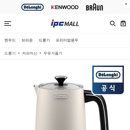
0
켄우드
브라운
드롱기
프리미엄원두
드롱기
커피머신
우유거품기