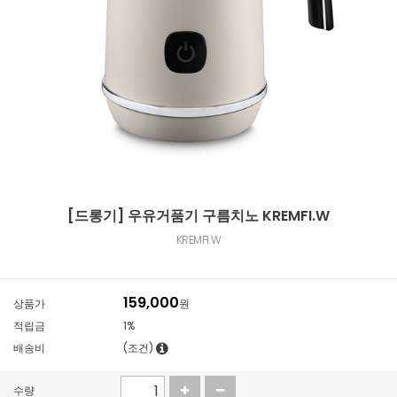
[드롱기] 우유거품기 구름치노 KREMFI.W
KREMFI.W
159,000
상품가
원
적립금
1%
배송비
(조건)
수량