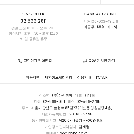
CS CENTER
BANK ACCOUNT
02.566.2611
신한 100-003-431216
예금주 : (주)아이피씨
평일 오전 09:30 ~ 오후 5:00
점심시간 오후 11:30 ~ 오후 12:30
토, 일, 공휴일 휴무
고객센터 전화연결
Q&A 게시판 가기
이용약관
개인정보처리방침
이용안내
PC VER.
상호명 :
(주)아이피씨
대표 :
김계형
전화 :
02-566-2611
팩스 :
02-566-2765
주소 :
서울시 강남구 논현로 85길23 (역삼동,영원빌딩 4층)
사업자등록번호 :
120-81-03498
통신판매업신고 :
제2010-서울강남-00876호
개인정보관리책임자 :
김계형
이메일 :
ipc@ipcltd.co.kr