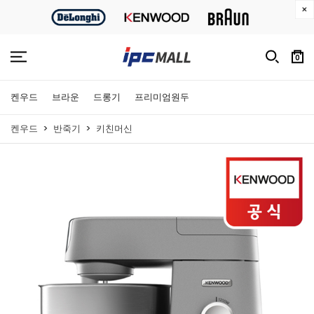
0
켄우드
브라운
드롱기
프리미엄원두
켄우드
반죽기
키친머신