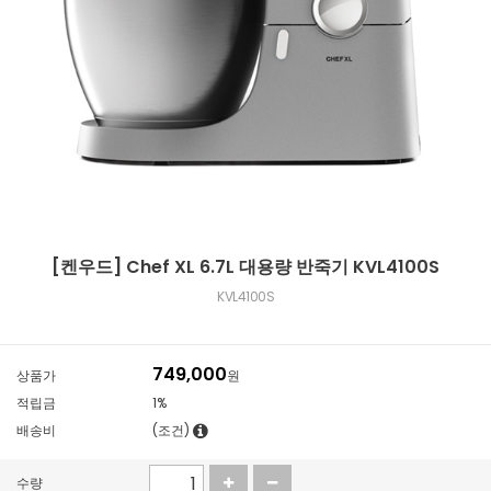
[켄우드] Chef XL 6.7L 대용량 반죽기 KVL4100S
KVL4100S
749,000
상품가
원
적립금
1%
배송비
(조건)
수량