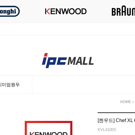
리미엄원두
HOME
>
[켄우드] Chef X
KVL4100S