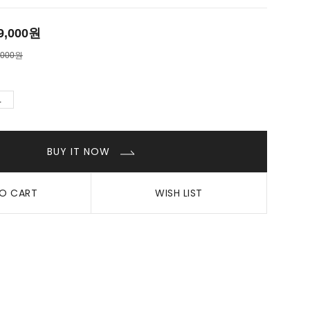
9,000
원
,000원
BUY IT NOW
O CART
WISH LIST