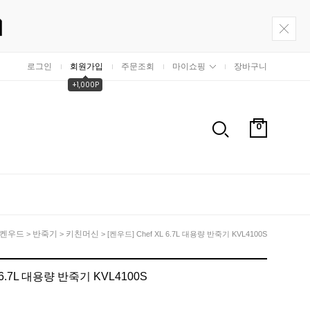
로그인
회원가입
주문조회
마이쇼핑
장바구니
+1,000P
0
켄우드
반죽기
키친머신
>
>
> [켄우드] Chef XL 6.7L 대용량 반죽기 KVL4100S
L 6.7L 대용량 반죽기 KVL4100S