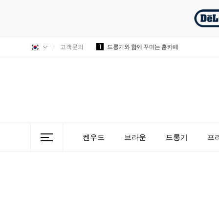
1
고객문의
드롱기와 함께 꾸미는 홈카페
켄우드
브라운
드롱기
프