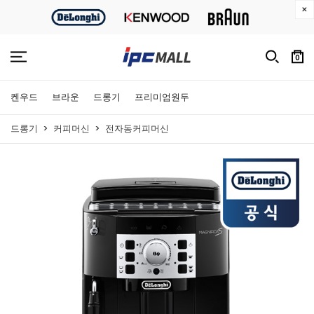
0
켄우드
브라운
드롱기
프리미엄원두
드롱기
커피머신
전자동커피머신