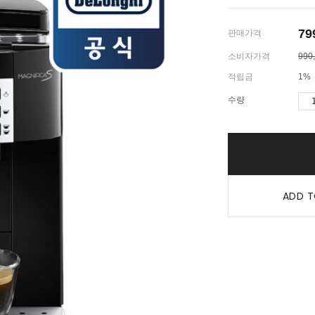
79
판매가격
소비자가격
990
적립금
1%
수량
ADD T