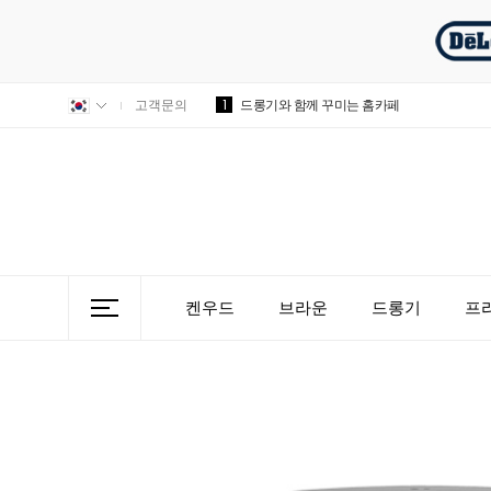
1
고객문의
드롱기와 함께 꾸미는 홈카페
켄우드
브라운
드롱기
프