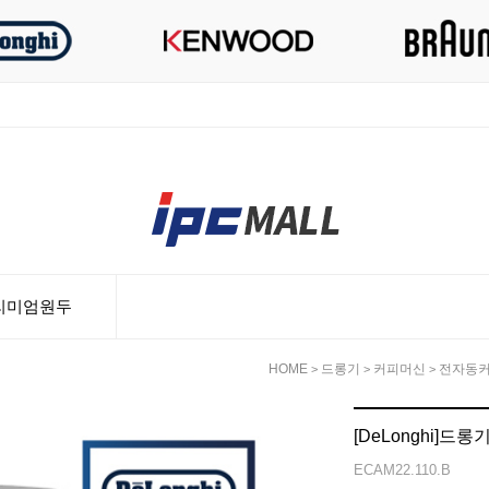
리미엄원두
HOME
드롱기
커피머신
전자동
>
>
>
[DeLonghi]드롱
ECAM22.110.B