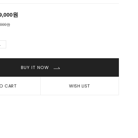
9,000
원
,000원
BUY IT NOW
O CART
WISH LIST