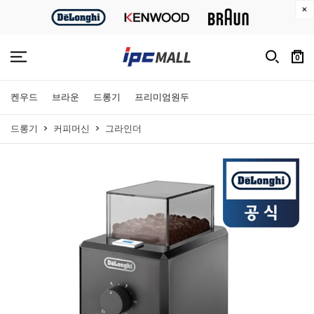
0
켄우드
브라운
드롱기
프리미엄원두
드롱기
커피머신
그라인더