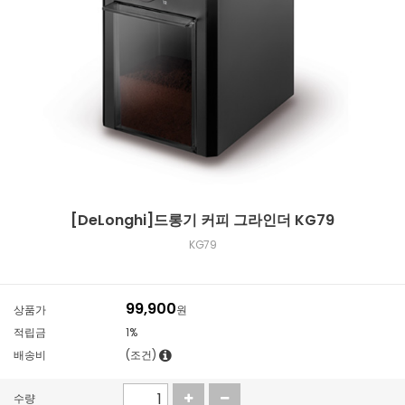
[DeLonghi]드롱기 커피 그라인더 KG79
KG79
99,900
상품가
원
적립금
1%
배송비
(조건)
수량