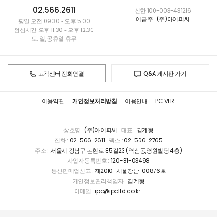
02.566.2611
신한 100-003-431216
예금주 : (주)아이피씨
평일 오전 09:30 ~ 오후 5:00
점심시간 오후 11:30 ~ 오후 12:30
토, 일, 공휴일 휴무
고객센터 전화연결
Q&A 게시판 가기
이용약관
개인정보처리방침
이용안내
PC VER.
상호명 :
(주)아이피씨
대표 :
김계형
전화 :
02-566-2611
팩스 :
02-566-2765
주소 :
서울시 강남구 논현로 85길23 (역삼동,영원빌딩 4층)
사업자등록번호 :
120-81-03498
통신판매업신고 :
제2010-서울강남-00876호
개인정보관리책임자 :
김계형
이메일 :
ipc@ipcltd.co.kr